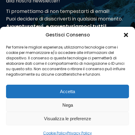
alla nostra newsletter!
Ti promettiamo di non tempestarti di email!
Puoi decidere di disiscriverti in qualsiasi momento.
Avventuratevi, e avventuriamoci tutti!
Gestisci Consenso
Per fornire le migliori esperienze, utilizziamo tecnologie come i
cookie per memorizzare e/o accedere alle informazioni del
Ho letto e accetto i termini e le condizioni
dispositivo. Il consenso a queste tecnologie ci permetterà di
elaborare dati come il comportamento di navigazione o ID unici
su questo sito. Non acconsentire o ritirare il consenso può influire
negativamente su alcune caratteristiche e funzioni.
Accetta
Nega
Alice Russolo | 38122 Trento P.Iva 02263030229 C.F.
Visualizza le preferenze
RSSLCA86D62L378L
Termini e Condizioni di Vendita
Privacy Policy
Cookie Policy
Cookie Policy
Privacy Policy