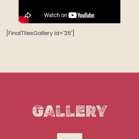
[FinalTilesGallery id='26']
GALLERY